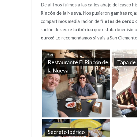
De allí nos fuimos a las calles abajo del casco h
Rincón de la Nueva
. Nos pusieron
gambas roja
compartimos media ración de f
iletes de cerdo 
ración de
secreto ibérico
que estaba buenísimo!
euros
! Lo recomendamos si vais a San Clemente
Restaurante El Rincón de
Tapa de
la Nueva
Secreto Ibérico