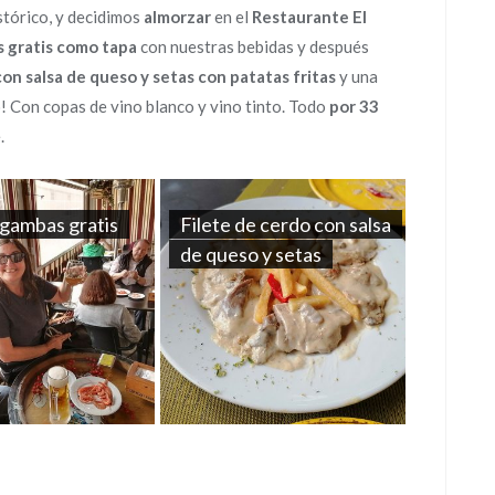
istórico, y decidimos
almorzar
en el
Restaurante El
s gratis como tapa
con nuestras bebidas y después
con salsa de queso y setas con patatas fritas
y una
 Con copas de vino blanco y vino tinto. Todo
por 33
.
 gambas gratis
Filete de cerdo con salsa
de queso y setas