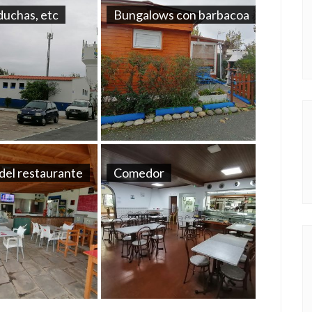
 duchas, etc
Bungalows con barbacoa
del restaurante
Comedor