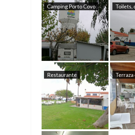
Camping Porto Covo
Toilets,
Restaurante
Terraza 