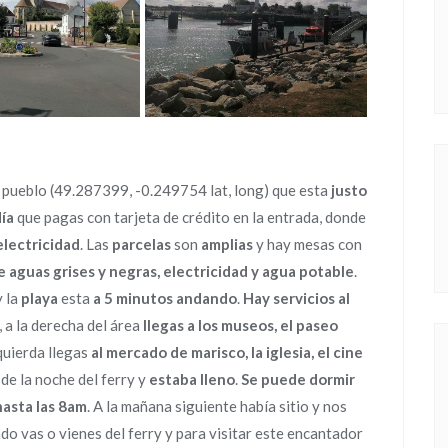
 pueblo (49.287399, -0.249754 lat, long) que esta
justo
día
que pagas con tarjeta de crédito en la entrada, donde
electricidad
. Las
parcelas
son
amplias
y hay mesas con
 aguas grises y negras, electricidad y agua potable
.
y la
playa
esta
a 5 minutos andando
.
Hay servicios al
, a la derecha del área
llegas a los museos, el paseo
izquierda llegas
al mercado de marisco, la iglesia, el cine
de la noche del ferry y
estaba lleno
.
Se puede dormir
asta las 8am
. A la mañana siguiente había sitio y nos
o vas o vienes del ferry y para visitar este encantador