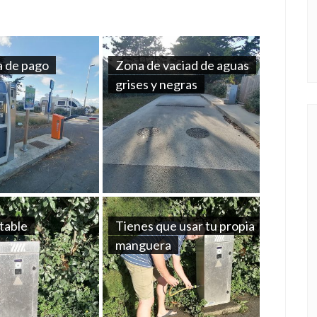
 de pago
Zona de vaciad de aguas
grises y negras
table
Tienes que usar tu propia
manguera