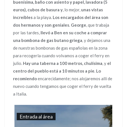
buenísima, baño con asiento y papel, lavadora (5
euros), cubos de basura y
, lo mejor,
unas vistas
increíbles
a la playa.
Los encargados del área son
dos hermanos y son geniales
.
George
, que trabaja
por las tardes,
llevó a Ben en su coche a comprar
una bombona de gas butano griega
, y dejamos una
de nuestras bombonas de gas españolas en la zona
para recogerla cuando volvamos a coger el ferry en
julio.
Hay una taberna a 100 metros, chul
í
sima
, y
el
centro del pueblo está a 10 minutos a pie
.
Lo
recomiendo
encarecidamente; nos alojaremos allí de
nuevo cuando tengamos que coger el ferry de vuelta
a Italia.
Entrada al área