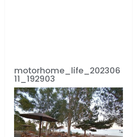
motorhome_life_202306
11_192903