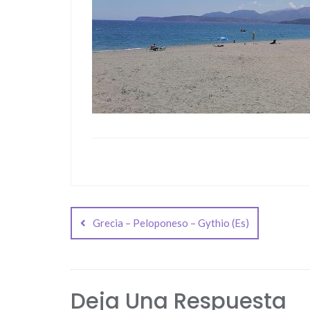
Navegación
de
Grecia – Peloponeso – Gythio (Es)
entradas
Deja Una Respuesta