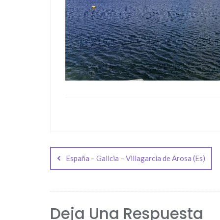
Navegación
de
España – Galicia – Villagarcía de Arosa (Es)
entradas
Deja Una Respuesta