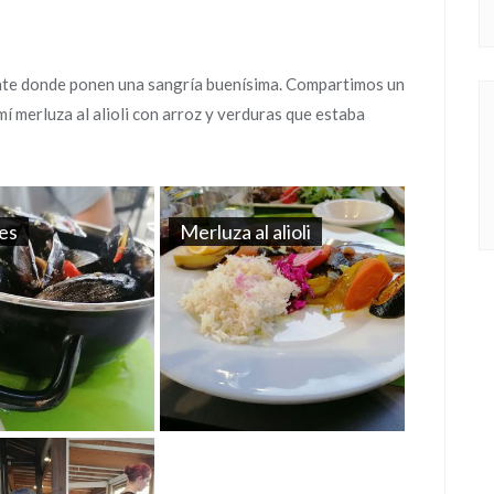
ante donde ponen una sangría buenísima. Compartimos un
omí merluza al alioli con arroz y verduras que estaba
nes
Merluza al alioli