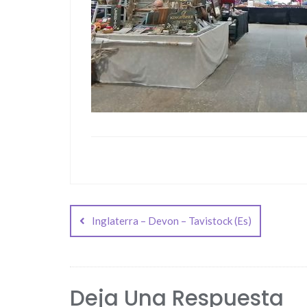
Navegación
de
Inglaterra – Devon – Tavistock (Es)
entradas
Deja Una Respuesta