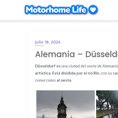
Saltar
al
contenido
julio 18, 2024
Alemania – Düsseldo
Düsseldorf es
una ciudad del oeste de Alemani
artística
.
Está dividida por el río Rin
, con su
ca
comerciales
al oeste
.