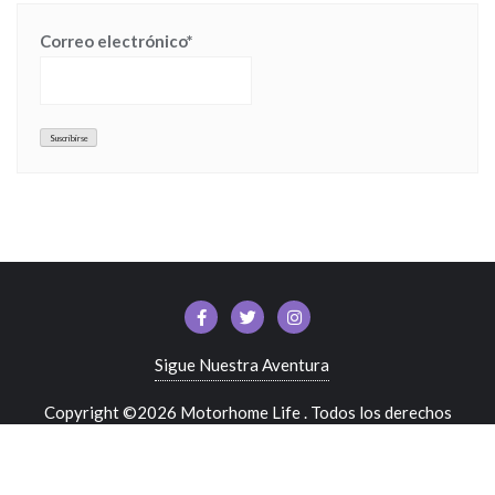
Correo electrónico*
Sigue Nuestra Aventura
Copyright ©2026 Motorhome Life . Todos los derechos
reservados.
Desarrollado por
WordPress
&
Diseñado por
Bizberg Themes