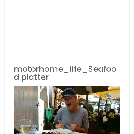
motorhome_life_Seafoo
d platter