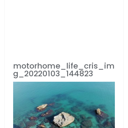
motorhome_life_cris_im
g_20220103_144823