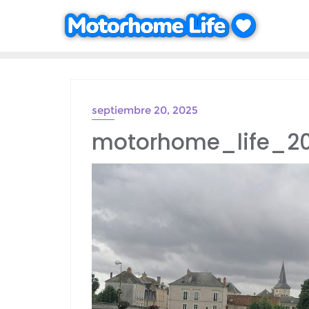
Saltar
al
contenido
septiembre 20, 2025
motorhome_life_20