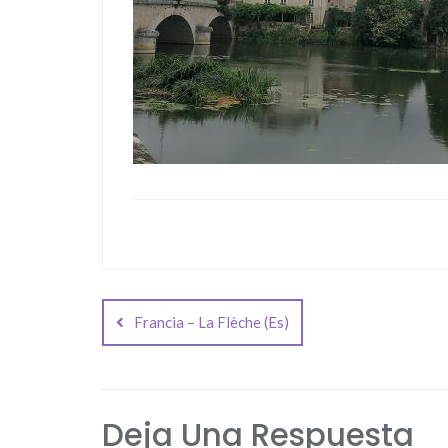
Navegación
de
Francia – La Flèche (Es)
entradas
Deja Una Respuesta